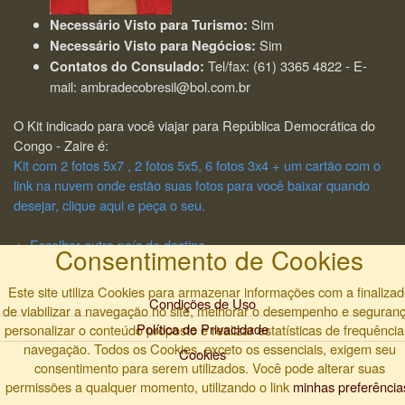
Sim
Necessário Visto para Turismo:
Sim
Necessário Visto para Negócios:
Tel/fax: (61) 3365 4822 - E-
Contatos do Consulado:
mail: ambradecobresil@bol.com.br
O Kit indicado para você viajar para República Democrática do
Congo - Zaire é:
Kit com 2 fotos 5x7 , 2 fotos 5x5, 6 fotos 3x4 + um cartão com o
link na nuvem onde estão suas fotos para você baixar quando
desejar, clique aqui e peça o seu.
<- Escolher outro país de destino
Consentimento de Cookies
Este site utiliza Cookies para armazenar informações com a finaliza
Condições de Uso
de viabilizar a navegação no site, melhorar o desempenho e seguranç
Política de Privacidade
personalizar o conteúdo proposto e realizar estatísticas de frequência
navegação. Todos os Cookies, exceto os essenciais, exigem seu
Cookies
consentimento para serem utilizados. Você pode alterar suas
© 2026 - Antares Imagem
permissões a qualquer momento, utilizando o link
minhas preferência