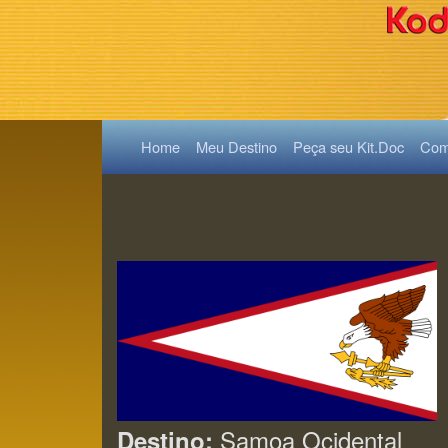
(current)
Home
Meu Destino
Peça seu Kit.Doc
Como
Samoa Ocidental
Destino: