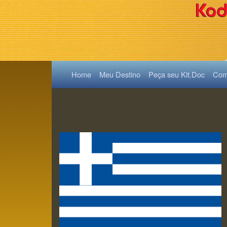
(current)
Home
Meu Destino
Peça seu Kit.Doc
Como