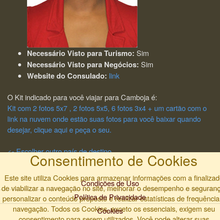
Sim
Necessário Visto para Turismo:
Sim
Necessário Visto para Negócios:
link
Website do Consulado:
O Kit indicado para você viajar para Camboja é:
Kit com 2 fotos 5x7 , 2 fotos 5x5, 6 fotos 3x4 + um cartão com o
link na nuvem onde estão suas fotos para você baixar quando
desejar, clique aqui e peça o seu.
<- Escolher outro país de destino
Consentimento de Cookies
Este site utiliza Cookies para armazenar informações com a finaliza
Condições de Uso
de viabilizar a navegação no site, melhorar o desempenho e seguranç
Política de Privacidade
personalizar o conteúdo proposto e realizar estatísticas de frequência
navegação. Todos os Cookies, exceto os essenciais, exigem seu
Cookies
consentimento para serem utilizados. Você pode alterar suas